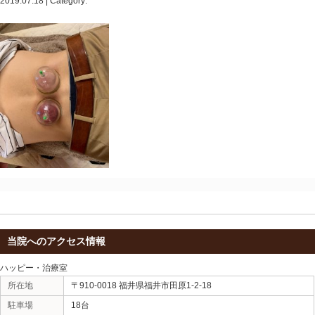
Blog記事一覧
> > IMG_4059
IMG_4059
2019.07.18 | Category: