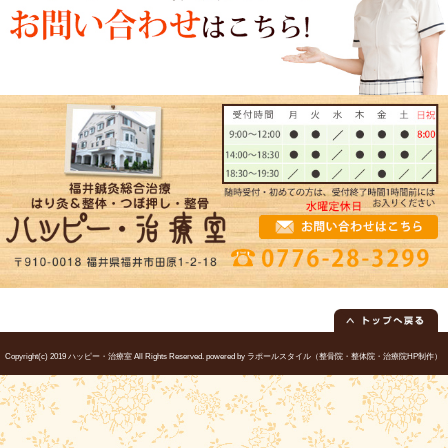
休診日
水曜・日曜午後・祝日午後 ＧＷ・お
院長
佐竹 琴音