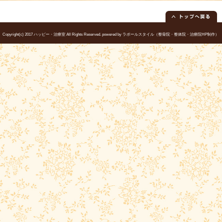
休診日
水曜・日曜午後・祝日午後 ＧＷ・お
院長
佐竹 琴音