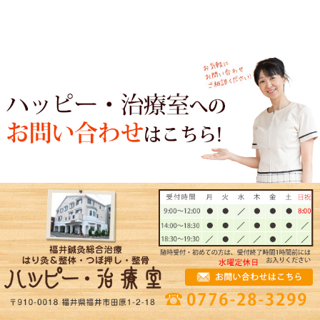
毒素の代表格とも言える有害
は、汚染された魚、野菜、水
などを通して、知らず知らず
び込み長い時間をかけて蓄積
» 続きを読む
当院へのアクセス情報
ハッピー・治療室
所在地
〒910-0018 福井県福井市田原1-2-18
駐車場
18台
電話番号
0776-28-3299