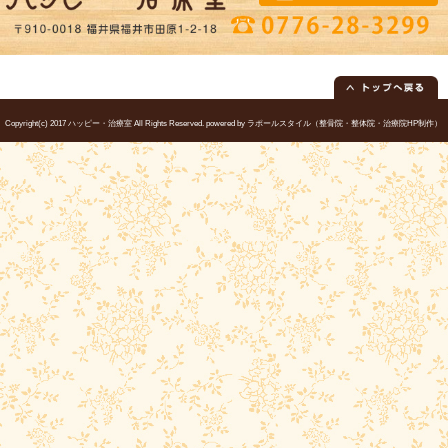
駐車場
18台
電話番号
0776-28-3299
休診日
水曜・日曜午後・祝日午後 ＧＷ・お
院長
佐竹 琴音