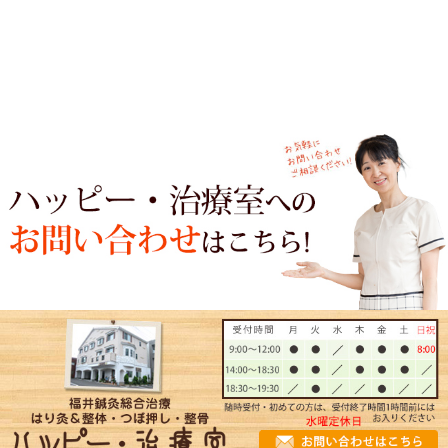
力が入りにくい
しびれやすい
冷えやすい
動かしにくい
食欲低下
不眠
自律神経失調症
うつ
当院へのアクセス情報
ハッピー・治療室
所在地
〒910-0018 福井県福井市田原1-2-18