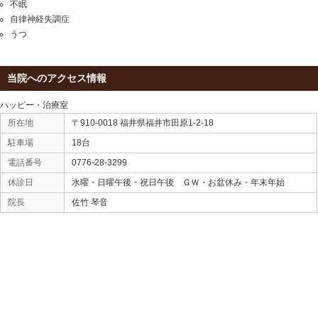
腕に疲れがたまっている
手や腕をよく使う作業をしている
筋肉がこりやすい
慢性的に続いている頚腕症候群は、一般的なマッサー
なってしまいます。福井のハッピー・治療室でも頚腕
単なるマッサージの施術ではなく、根本的に症状が改
を行っていきます。頚腕症候群を再発しにくいような
で、根本的に頚腕症候群を治したいというあなたは、
療室までご来院ください。
注意！頚腕症候群の裏に隠れている病気
頚腕症候群を放置していると、さらに症状が悪化して
やしびれが出てきてしまうなど、リスクにつながって