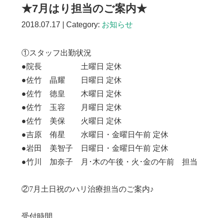
★7月はり担当のご案内★
2018.07.17 | Category:
お知らせ
①スタッフ出勤状況
●院長 土曜日 定休
●佐竹 晶耀 日曜日 定休
●佐竹 徳皇 木曜日 定休
●佐竹 玉容 月曜日 定休
●佐竹 美保 火曜日 定休
●吉原 侑星 水曜日・金曜日午前 定休
●岩田 美智子 日曜日・金曜日午前 定休
●竹川 加奈子 月･木の午後・火･金の午前 担当
②7月土日祝のハリ治療担当のご案内♪
受付時間